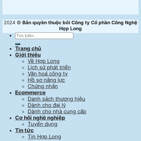
2024 ©
Bản quyền thuộc bởi Công ty Cổ phần Công Nghệ
Hợp Long
Trang chủ
Giới thiệu
Về Hợp Long
Lịch sử phát triển
Văn hoá công ty
Hồ sơ năng lực
Chứng nhận
Ecommerce
Danh sách thương hiệu
Dành cho đại lý
Dành cho nhà cung cấp
Cơ hội nghề nghiệp
Tuyển dụng
Tin tức
Tin Hợp Long