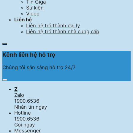
Tin Giga
Sự kiện
Video
Liên hệ
Liên hệ trở thành đại lý
Liên hệ trở thành nhà cung cấp
Open
contact
Kênh liên hệ hỗ trợ
menu
Chúng tôi sẵn sàng hỗ trợ 24/7
Z
Zalo
1900.6536
Nhắn tin ngay
Hotline
1900.6536
Gọi ngay
Messenger