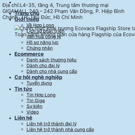
Địa chỉ:L4-35, tầng 4, Trung tâm thương mại
GIGAMALL 240 – 242 Phạm Văn Đồng, P. Hiệp Bình
Trang chủ
Chánh, TP. Thủ Đức, Hồ Chí Minh
Giới thiệu
Về Hợp Long
Lịch sử phát triển
Toàn cảnh không gian cửa hàng Flagship của Eco
Văn hoá công ty
Hồ sơ năng lực
Chứng nhận
Ecommerce
Danh sách thương hiệu
Dành cho đại lý
Dành cho nhà cung cấp
Cơ hội nghề nghiệp
Tuyển dụng
Tin tức
Tin Hợp Long
Tin Giga
Sự kiện
Video
Liên hệ
Liên hệ trở thành đại lý
Liên hệ trở thành nhà cung cấp