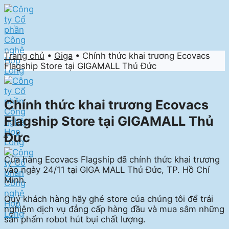
Skip
to
content
Trang chủ
•
Giga
•
Chính thức khai trương Ecovacs
Flagship Store tại GIGAMALL Thủ Đức
Chính thức khai trương Ecovacs
Flagship Store tại GIGAMALL Thủ
Đức
Cửa hàng Ecovacs Flagship đã chính thức khai trương
vào ngày 24/11 tại GIGA MALL Thủ Đức, TP. Hồ Chí
Minh.
Quý khách hàng hãy ghé store của chúng tôi để trải
nghiệm dịch vụ đẳng cấp hàng đầu và mua sắm những
sản phẩm robot hút bụi chất lượng.