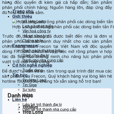
hàng độc quyền đi kèm giá cả hấp dẫn; Sản phẩm
phân phối chính hãng; Nguồn hàng lớn, đáp ứng đầy
Trang chủ
đủ nhu cầu mua sắm.
Giới thiệu
Về Hợp Long
Lịch sử phát triển
Hợp Long mở rộng phân phối các dòng biến tần F
Văn hoá công ty
Hồ sơ năng lực
Trước đó, Hợp Long đã được biết đến như là đơn vị
Chứng nhận
phân phối và bảo hành duy nhất cho các sản phẩm
Ecommerce
chính hãng của Frecon tại Việt Nam với độc quyền
Danh sách thương hiệu
dòng FR150A. Chính vì vậy, việc mở rộng phạm vi hợp
Dành cho đại lý
tác đã tiếp tục chứng minh cho năng lực phân phối
Dành cho nhà cung cấp
vượt trội của Hợp Long.
Cơ hội nghề nghiệp
Tuyển dụng
Để được tư vấn và an tâm trong quá trình đặt mua các
Tin tức
sản phẩm của Frecon, Quý khách hàng vui lòng liên hệ
Tin Hợp Long
hotline 1900.6536, chúng tôi sẵn sàng hỗ trợ bạn!
Tin Giga
Sự kiện
Video
Danh mục
Liên hệ
Liên hệ trở thành đại lý
GIGAvn
Liên hệ trở thành nhà cung cấp
Hợp Long