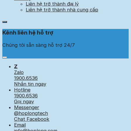
Liên hệ trở thành đại lý
Liên hệ trở thành nhà cung cấp
Open
contact
Kênh liên hệ hỗ trợ
menu
Chúng tôi sẵn sàng hỗ trợ 24/7
Z
Zalo
1900.6536
Nhắn tin ngay
Hotline
1900.6536
Gọi ngay
Messenger
@hoplongtech
Chat Facebook
Email
info@hoplong.com