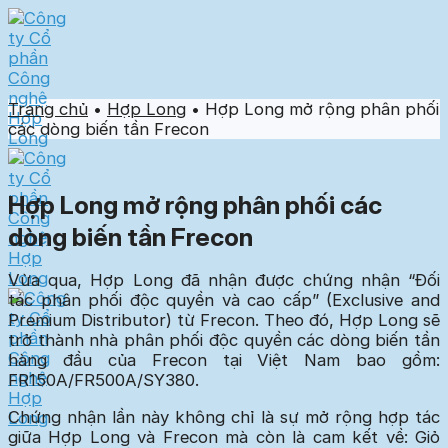
Skip
to
content
Trang chủ
•
Hợp Long
•
Hợp Long mở rộng phân phối
các dòng biến tần Frecon
Hợp Long mở rộng phân phối các
dòng biến tần Frecon
Vừa qua, Hợp Long đã nhận được chứng nhận “Đối
tác phân phối độc quyền và cao cấp” (Exclusive and
Premium Distributor) từ Frecon. Theo đó, Hợp Long sẽ
trở thành nhà phân phối độc quyền các dòng biến tần
hàng đầu của Frecon tại Việt Nam bao gồm:
FR150A/FR500A/SY380.
Chứng nhận lần này không chỉ là sự mở rộng hợp tác
giữa Hợp Long và Frecon mà còn là cam kết về: Giỏ