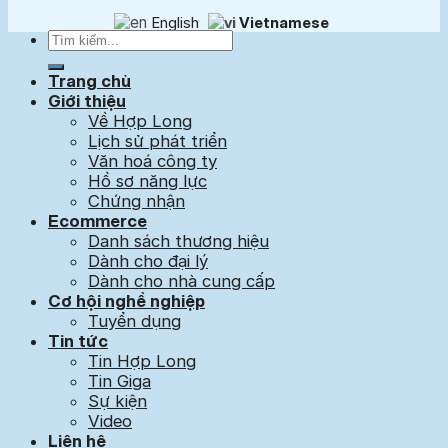
English
Vietnamese
Trang chủ
Giới thiệu
Về Hợp Long
Lịch sử phát triển
Văn hoá công ty
Hồ sơ năng lực
Chứng nhận
Ecommerce
Danh sách thương hiệu
Dành cho đại lý
Dành cho nhà cung cấp
Cơ hội nghề nghiệp
Tuyển dụng
Tin tức
Tin Hợp Long
Tin Giga
Sự kiện
Video
Liên hệ