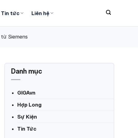
Tin tức
Liên hệ
d từ Siemens
Danh mục
GIGAvn
Hợp Long
Sự Kiện
Tin Tức