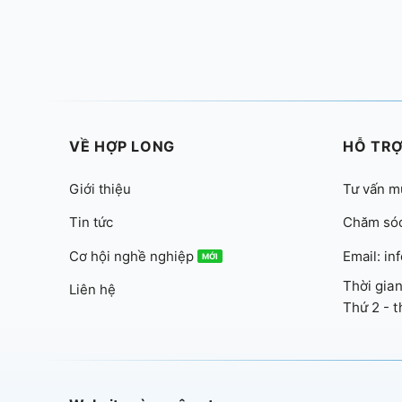
VỀ HỢP LONG
HỖ TR
Giới thiệu
Tư vấn m
Tin tức
Chăm sóc
Cơ hội nghề nghiệp
Email: i
Thời gian
Liên hệ
Thứ 2 - t